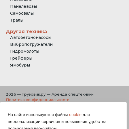
Панелевозы
Самосвалы
Тралы
Другая техника
Автобетононасосы
Вибропогружатели
Гидромолоты
Грейферы
Ямобуры
2026 — Грузовик.ру — Аренда спецтехники
Политика конфиденциальности
На сайте используются файлы
cookie
для
На странице используются файлы cookies для
персонализации сервисов и повышения удобства
персонализации сервисов и повышения удобства
пользования веб-сайтом. «Cookie» представляют собой
пользования веб-сайтом.