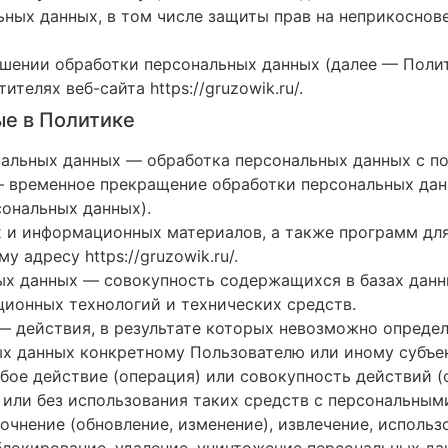
ьных данных, в том числе защиты прав на неприкоснов
ошении обработки персональных данных (далее — Поли
тителях веб-сайта
https://gruzowik.ru/
.
ые в Политике
ональных данных — обработка персональных данных с 
— временное прекращение обработки персональных данн
сональных данных).
их и информационных материалов, а также программ дл
ому адресу
https://gruzowik.ru/
.
ых данных — совокупность содержащихся в базах дан
ионных технологий и технических средств.
— действия, в результате которых невозможно опреде
х данных конкретному Пользователю или иному субъек
бое действие (операция) или совокупность действий 
или без использования таких средств с персональными
очнение (обновление, изменение), извлечение, использ
 блокирование, удаление, уничтожение персональных да